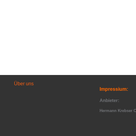
Über uns
Impressium:
r
Anbieter:
Hermann Krebser