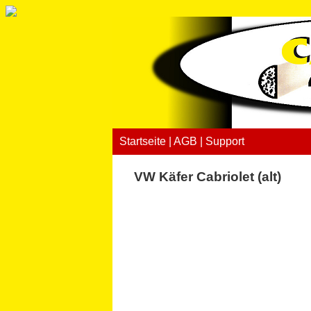
Startseite
|
AGB
|
Support
VW Käfer Cabriolet (alt)