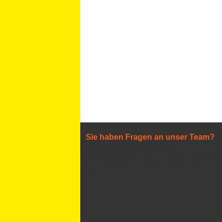
Sie haben Fragen an unser Team?
Senden Sie uns Ihre Fragen oder
Anregungen an unser Supportteam. Wi
werden umgehend Kontakt mit Ihnen
aufnehmen.