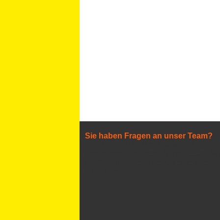
Sie haben Fragen an unser Team?
Senden Sie uns Ihre Fragen oder
Anregungen an unser Supportteam. Wi
werden umgehend Kontakt mit Ihnen
aufnehmen.