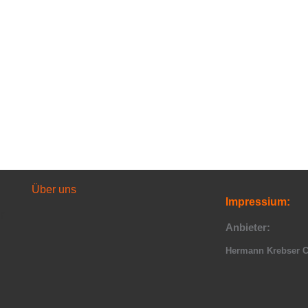
Über uns
Impressium:
r
Anbieter:
Hermann Krebser