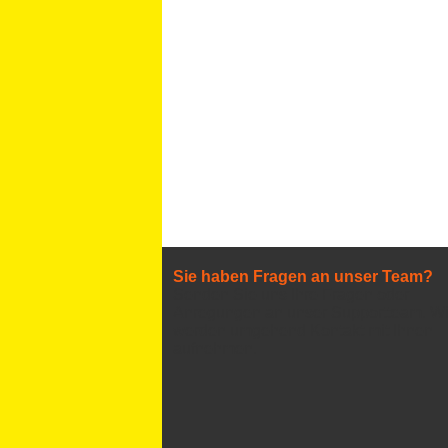
Sie haben Fragen an unser Team?
Senden Sie uns Ihre Fragen oder
Anregungen an unser Supportteam. Wi
werden umgehend Kontakt mit Ihnen
aufnehmen.