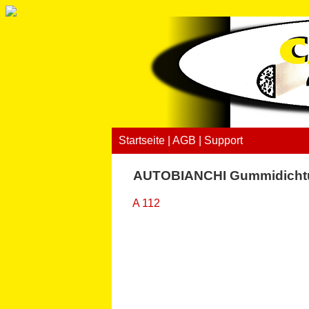
Startseite
|
AGB
|
Support
AUTOBIANCHI Gummidicht
A 112