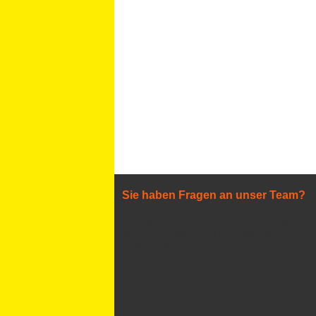
Sie haben Fragen an unser Team?
Senden Sie uns Ihre Fragen oder
Anregungen an unser Supportteam. Wi
werden umgehend Kontakt mit Ihnen
aufnehmen.