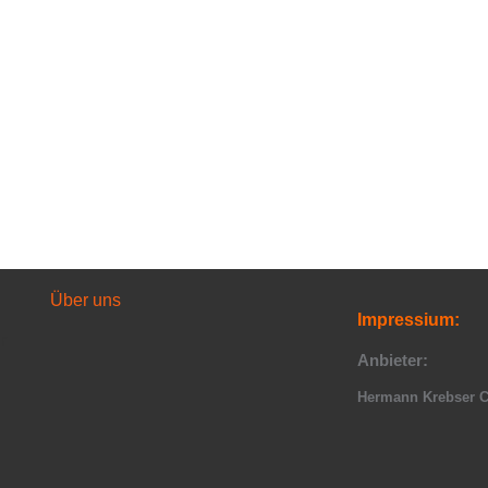
Über uns
Impressium:
r
Anbieter:
Hermann Krebser