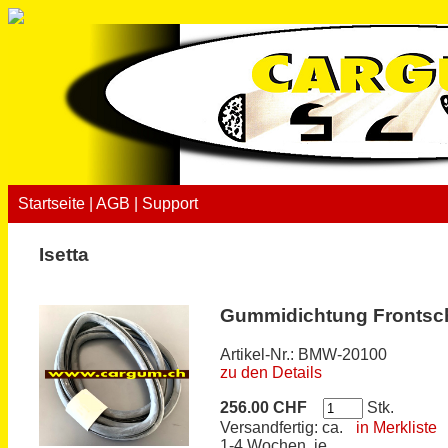
Startseite
|
AGB
|
Support
Isetta
Gummidichtung Frontsc
Artikel-Nr.: BMW-20100
zu den Details
256.00 CHF
Stk.
Versandfertig: ca.
in Merkliste
1-4 Wochen, je