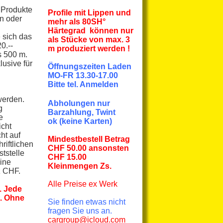
 Produkte
Profile mit Lippen und
n oder
mehr
als
80SH°
Härtegrad können nur
 sich das
als Stücke von max. 3
0.--
m produziert werden !
s 500 m.
lusive für
Öffnungszeiten Laden
MO-FR 13.30-17.00
Bitte tel. Anmelden
werden.
Abholungen nur
g
Barzahlung, Twint
e
ok
(keine Karten)
icht
ht auf
Mindestbestell Betrag
riftlichen
CHF 50.00 ansonsten
tstelle
CHF 15.00
eine
Kleinmengen Zs.
z CHF.
Alle Preise
ex Werk
. Jede
t. Ohne
Sie finden etwas nicht
fragen Sie uns an.
cargroup@icloud.com