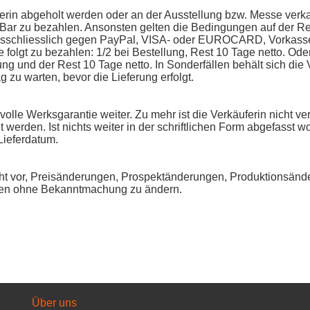
erin abgeholt werden oder an der Ausstellung bzw. Messe verka
n Bar zu bezahlen. Ansonsten gelten die Bedingungen auf der R
ausschliesslich gegen PayPal, VISA- oder EUROCARD, Vorkass
folgt zu bezahlen: 1/2 bei Bestellung, Rest 10 Tage netto. Oder
ung und der Rest 10 Tage netto. In Sonderfällen behält sich die 
 zu warten, bevor die Lieferung erfolgt.
olle Werksgarantie weiter. Zu mehr ist die Verkäuferin nicht ver
werden. Ist nichts weiter in der schriftlichen Form abgefasst w
Lieferdatum.
cht vor, Preisänderungen, Prospektänderungen, Produktionsänd
gen ohne Bekanntmachung zu ändern.
Über uns