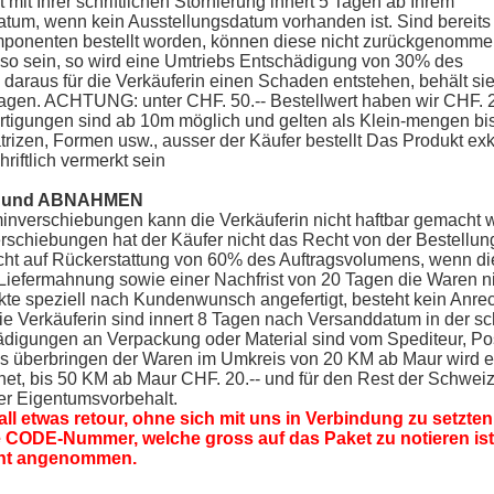
st mit Ihrer schriftlichen Stornierung innert 5 Tagen ab Ihrem
tum, wenn kein Ausstellungsdatum vorhanden ist. Sind bereits
ponenten bestellt worden, können diese nicht zurückgenomme
m so sein, so wird eine Umtriebs Entschädigung von 30% des
 daraus für die Verkäuferin einen Schaden entstehen, behält sie
agen. ACHTUNG: unter CHF. 50.-- Bestellwert haben wir CHF. 2
tigungen sind ab 10m möglich und gelten als Klein-mengen bi
trizen, Formen usw., ausser der Käufer bestellt Das Produkt exk
riftlich vermerkt sein
N und ABNAHMEN
rminverschiebungen kann die Verkäuferin nicht haftbar gemacht 
erschiebungen hat der Käufer nicht das Recht von der Bestellun
echt auf Rückerstattung von 60% des Auftragsvolumens, wenn di
n Liefermahnung sowie einer Nachfrist von 20 Tagen die Waren n
te speziell nach Kundenwunsch angefertigt, besteht kein Anrec
 Verkäuferin sind innert 8 Tagen nach Versanddatum in der sch
ädigungen an Verpackung oder Material sind vom Spediteur, Pos
 das überbringen der Waren im Umkreis von 20 KM ab Maur wird 
net, bis 50 KM ab Maur CHF. 20.-- und für den Rest der Schwei
ter Eigentumsvorbehalt.
all etwas retour, ohne sich mit uns in Verbindung zu setzten
 CODE-Nummer, welche gross auf das Paket zu notieren is
cht angenommen.